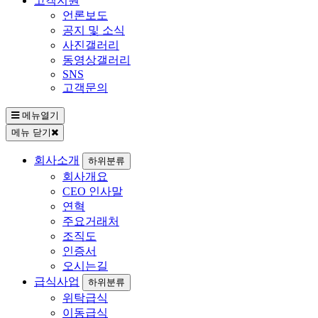
고객지원
언론보도
공지 및 소식
사진갤러리
동영상갤러리
SNS
고객문의
메뉴열기
메뉴 닫기
회사소개
하위분류
회사개요
CEO 인사말
연혁
주요거래처
조직도
인증서
오시는길
급식사업
하위분류
위탁급식
이동급식