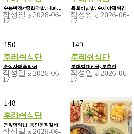
수봉반점st중화덮밥, 대파청
육회비빔밥, 수제야채튀김
작성일
2026-06-
작성일
2026-06-
양탕수육
17
17
150
149
후레쉬식단
후레쉬식단
순살사태족발set
부대찌개전골, 부추전
작성일
2026-06-
작성일
2026-06-
17
17
148
147
후레쉬식단
연잎영양밥, 동인동찜갈비
작성일
2026-06-