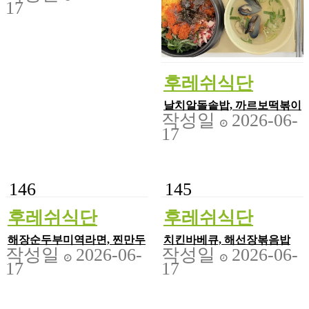
17
후레쉬식단
날치알돌솥밥, 까르보떡볶이
작성일
2026-06-
17
146
145
후레쉬식단
후레쉬식단
해장순두부미역라면, 찐만두
치킨바베큐, 해선장볶음밥
작성일
2026-06-
작성일
2026-06-
17
17