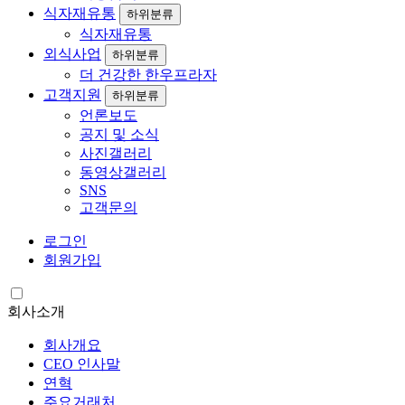
식자재유통
하위분류
식자재유통
외식사업
하위분류
더 건강한 한우프라자
고객지원
하위분류
언론보도
공지 및 소식
사진갤러리
동영상갤러리
SNS
고객문의
로그인
회원가입
회사소개
회사개요
CEO 인사말
연혁
주요거래처