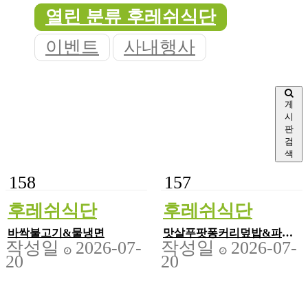
열린 분류
후레쉬식단
이벤트
사내행사
게
시
판
검
색
158
157
후레쉬식단
후레쉬식단
바싹불고기&물냉면
맛살푸팟퐁커리덮밥&파라
작성일
2026-07-
작성일
2026-07-
타빵
20
20