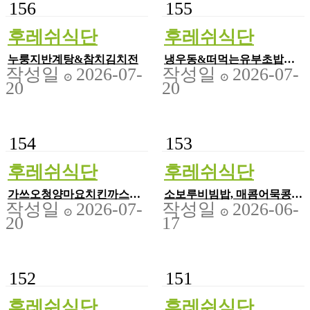
156
155
후레쉬식단
후레쉬식단
누룽지반계탕&참치김치전
냉우동&떠먹는유부초밥&
작성일
2026-07-
작성일
2026-07-
인절미꿔바로우
20
20
154
153
후레쉬식단
후레쉬식단
가쓰오청양마요치킨까스&
소보루비빔밥, 매콤어묵콩나
작성일
2026-07-
작성일
2026-06-
냉우동샐러드
물찜
20
17
152
151
후레쉬식단
후레쉬식단