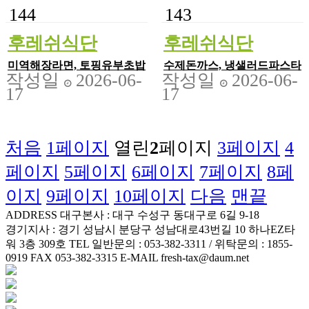
144
143
후레쉬식단
후레쉬식단
미역해장라면, 토핑유부초밥
수제돈까스, 냉샐러드파스타
작성일
2026-06-
작성일
2026-06-
17
17
처음
1
페이지
열린
2
페이지
3
페이지
4
페이지
5
페이지
6
페이지
7
페이지
8
페
이지
9
페이지
10
페이지
다음
맨끝
ADDRESS
대구본사 : 대구 수성구 동대구로 6길 9-18
경기지사 : 경기 성남시 분당구 성남대로43번길 10 하나EZ타
워 3층 309호
TEL
일반문의 : 053-382-3311 / 위탁문의 : 1855-
0919
FAX
053-382-3315
E-MAIL
fresh-tax@daum.net