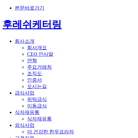
본문바로가기
후레쉬케터링
회사소개
회사개요
CEO 인사말
연혁
주요거래처
조직도
인증서
오시는길
급식사업
위탁급식
이동급식
식자재유통
식자재유통
외식사업
더 건강한 한우프라자