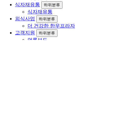
식자재유통
하위분류
식자재유통
외식사업
하위분류
더 건강한 한우프라자
고객지원
하위분류
언론보도
공지 및 소식
사진갤러리
동영상갤러리
SNS
고객문의
로그인
회원가입
회사소개
회사개요
CEO 인사말
연혁
주요거래처