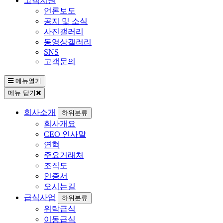
고객지원
언론보도
공지 및 소식
사진갤러리
동영상갤러리
SNS
고객문의
메뉴열기
메뉴 닫기
회사소개
하위분류
회사개요
CEO 인사말
연혁
주요거래처
조직도
인증서
오시는길
급식사업
하위분류
위탁급식
이동급식