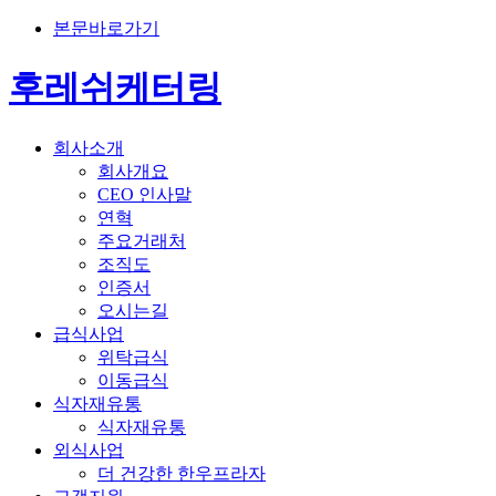
본문바로가기
후레쉬케터링
회사소개
회사개요
CEO 인사말
연혁
주요거래처
조직도
인증서
오시는길
급식사업
위탁급식
이동급식
식자재유통
식자재유통
외식사업
더 건강한 한우프라자