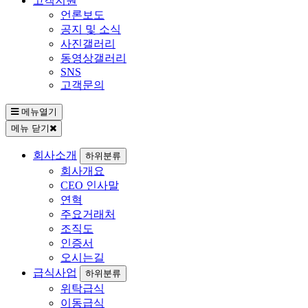
고객지원
언론보도
공지 및 소식
사진갤러리
동영상갤러리
SNS
고객문의
메뉴열기
메뉴 닫기
회사소개
하위분류
회사개요
CEO 인사말
연혁
주요거래처
조직도
인증서
오시는길
급식사업
하위분류
위탁급식
이동급식