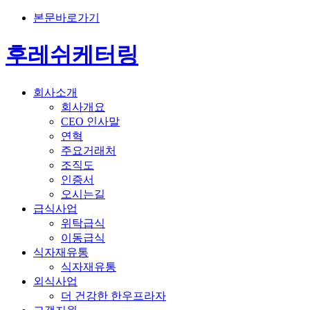
본문바로가기
후레쉬케터링
회사소개
회사개요
CEO 인사말
연혁
주요거래처
조직도
인증서
오시는길
급식사업
위탁급식
이동급식
식자재유통
식자재유통
외식사업
더 건강한 한우프라자