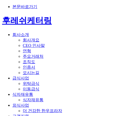
본문바로가기
후레쉬케터링
회사소개
회사개요
CEO 인사말
연혁
주요거래처
조직도
인증서
오시는길
급식사업
위탁급식
이동급식
식자재유통
식자재유통
외식사업
더 건강한 한우프라자