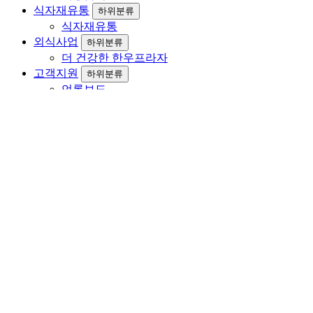
식자재유통
하위분류
식자재유통
외식사업
하위분류
더 건강한 한우프라자
고객지원
하위분류
언론보도
공지 및 소식
사진갤러리
동영상갤러리
SNS
고객문의
로그인
회원가입
회사소개
회사개요
CEO 인사말
연혁
주요거래처