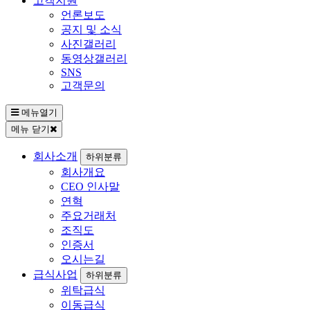
고객지원
언론보도
공지 및 소식
사진갤러리
동영상갤러리
SNS
고객문의
메뉴열기
메뉴 닫기
회사소개
하위분류
회사개요
CEO 인사말
연혁
주요거래처
조직도
인증서
오시는길
급식사업
하위분류
위탁급식
이동급식