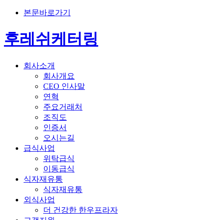
본문바로가기
후레쉬케터링
회사소개
회사개요
CEO 인사말
연혁
주요거래처
조직도
인증서
오시는길
급식사업
위탁급식
이동급식
식자재유통
식자재유통
외식사업
더 건강한 한우프라자